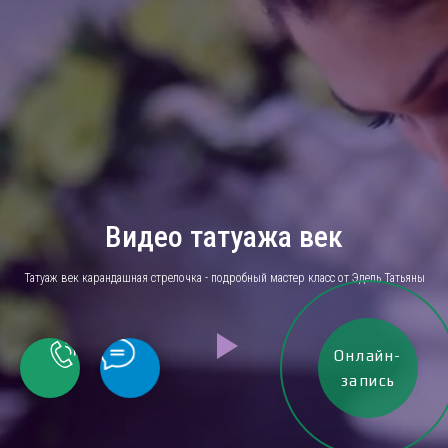
Видео татуажа век
Татуаж век карандашная стрелочка - подробный мастер класс от Эдель Татьяны
Онлайн-
запись