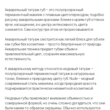
Акварельный татуаж губ – это полупрозрачный
перманентный макияж с плавным цветопереходом, подобно
рисунку акварельными красками. Ближе к краям губ оттенок
ярче, насыщеннее, а к центру интенсивность цвета
снижается. Сам контур при этом не прорисовывается.
Акварельный татуаж смотрится как легкий блеск для губ или
как губки без косметики – просто безупречные от природы.
Акварельная техника придает губам объем и
привлекательный цвет, сохраняя максимальную
естественность.
К акварельному методу относится нюдовый татуаж –
полупрозрачный перманентный татуаж в натуральных
тонах, близких к природному цвету губ. Nude – модный
современный стиль макияжа, когда природная красота
подчеркивается практически незаметной косметикой.
Нюдовые губы привлекают внимание объемностью и
совершенной формой, но очень сложно догадаться, что они
были каким-то образом окрашены. Обычно используются