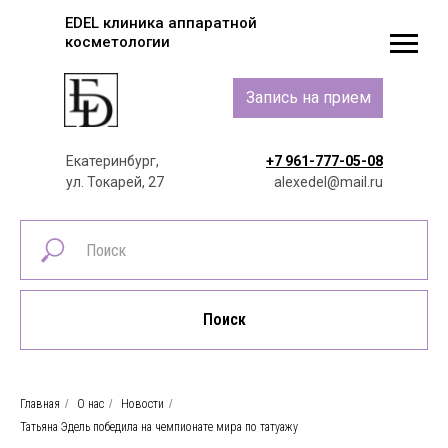
EDEL клиника аппаратной
косметологии
Запись на прием
Екатеринбург,
+7 961-777-05-08
ул. Токарей, 27
alexedel@mail.ru
Поиск
Главная
/
О нас
/
Новости
/
Татьяна Эдель победила на чемпионате мира по татуажу